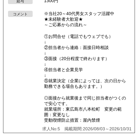
1300円
給与
※当社20～40代男女スタッフ活躍中
コメント
★未経験者大歓迎★
～ご応募からの流れ～
①お問合せ（電話でもウェブでも）
↓
②担当者から連絡：面接日時相談
↓
③面接（20分程度で終わります）
↓
④担当者と企業見学
↓
⑤就業決定（企業によっては、次の日から
勤務できる場合もあります。）
◎面接から就業後まで同じ担当者がつくの
で安心です。
就業場所：東広島市八本松町 変更の範
囲：変更なし
受動喫煙防止措置：屋内禁煙
求人No:5 掲載期間:2026/08/03～2026/10/31