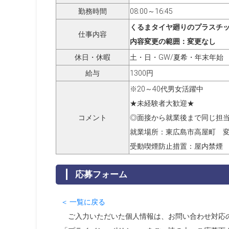
勤務時間
08:00～16:45
くるまタイヤ廻りのプラスチッ
仕事内容
内容変更の範囲：変更なし
休日・休暇
土・日・GW/夏希・年末年始
給与
1300円
※20～40代男女活躍中
★未経験者大歓迎★
コメント
◎面接から就業後まで同じ担
就業場所：東広島市高屋町 
受動喫煙防止措置：屋内禁煙
応募フォーム
＜ 一覧に戻る
ご入力いただいた個人情報は、お問い合わせ対応