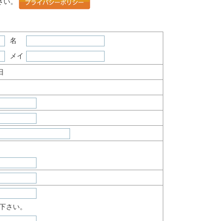
さい。
名
メイ
日
下さい。