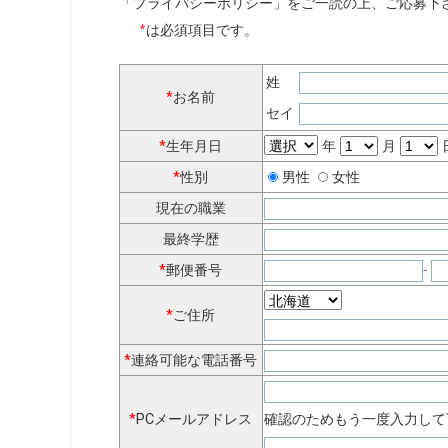
「プライバシーポリシー」をご一読の上、ご応募下
*
は必須項目です。
姓
*
お名前
セイ
*
生年月日
年
月
*
性別
男性
女性
現在の職業
最終学歴
*
郵便番号
-
*
ご住所
*
連絡可能な電話番号
*
PCメールアドレス
確認のためもう一度入力して